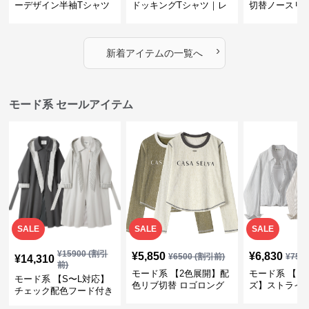
ーデザイン半袖Tシャツ
ドッキングTシャツ｜レ
切替ノースリ
｜シャーリング・アシメ
イヤード風チェックトッ
ス｜Aライン
デザイン・ゆったりトッ
プス・裾ドロスト・体型
素材プリーツ
プス
カバー・大人モード
ー・大人モー
›
新着アイテムの一覧へ
モード系 セールアイテム
SALE
SALE
SALE
¥
15900
(割引
¥
5,850
¥
6,830
¥
6500
(割引前)
¥
759
¥
14,310
前)
モード系 【2色展開】配
モード系 【フ
モード系 【S〜L対応】
色リブ切替 ロゴロング
ズ】ストライ
チェック配色フード付き
スリーブTシャツ
インナー風ド
ロングコート
ショートトッ