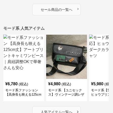
›
セール商品の一覧へ
モード系 人気アイテム
¥
6,780
¥
4,980
¥
5,980
(税込)
(税込)
(税込
モード系ファッション
モード系 【ユニセック
モード系【S〜
【高身長も映える125cm
ス】ヴィンテージ調レザ
ヒョウプリント
丈】アートプリントキャ
ーショルダーバッグ｜斜
カラー半袖T
ミワンピース｜肩紐調整
めがけメッセンジャー
OKで華奢さんも安心
›
人気アイテム一覧へ