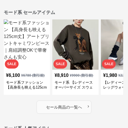
モード系 セールアイテム
SALE
SALE
SALE
¥
6,100
¥
8,910
¥
1,980
¥
6780
(割引前)
¥
9900
(割引前)
¥
220
モード系ファッション
モード系 【レディース
【レディース
【高身長も映える125cm
オーバーサイズ スウェ
レッグウォー
丈】アートプリントキャ
ット】レオパードプリン
ス｜韓国スト
ミワンピース｜肩紐調整
ト裏毛トップス 秋冬ゆ
ーズ靴下
OKで華奢さんも安心
ったりモード
›
セール商品の一覧へ