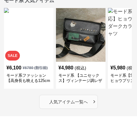
モード系 人気アイテム
SALE
¥
6,100
¥
4,980
¥
5,980
(税込)
(税込
¥
6780
(割引前)
モード系ファッション
モード系 【ユニセック
モード系【S〜
【高身長も映える125cm
ス】ヴィンテージ調レザ
ヒョウプリント
丈】アートプリントキャ
ーショルダーバッグ｜斜
カラー半袖T
ミワンピース｜肩紐調整
めがけメッセンジャー
OKで華奢さんも安心
›
人気アイテム一覧へ