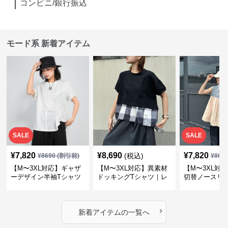
コンビニ/銀行振込
モード系 新着アイテム
SALE
SALE
¥
7,820
¥
8,690
¥
7,820
(税込)
¥
8690
(割引前)
¥
869
【M〜3XL対応】ギャザ
【M〜3XL対応】異素材
【M〜3XL対
ーデザイン半袖Tシャツ
ドッキングTシャツ｜レ
切替ノースリ
｜シャーリング・アシメ
イヤード風チェックトッ
ス｜Aライン
デザイン・ゆったりトッ
プス・裾ドロスト・体型
素材プリーツ
プス
カバー・大人モード
ー・大人モー
›
新着アイテムの一覧へ