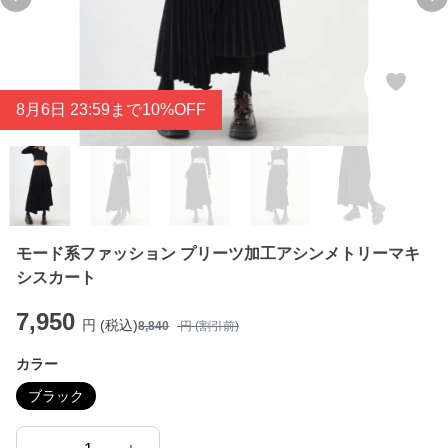
Previous slide
Ne
8
月
6
日 23:59まで10%OFF
モード系ファッション プリーツ加工アシンメトリーマキ
シスカート
7,950
円 (税込)
8,840
円 (割引前)
カラー
ブラック