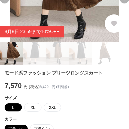
Previous slide
Ne
8
月
8
日 23:59まで10%OFF
モード系ファッション プリーツロングスカート
7,570
円 (税込)
8,420
円 (割引前)
サイズ
L
XL
2XL
カラー
ブラック
ブラウン