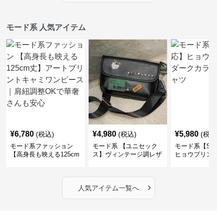
モード系 人気アイテム
¥
6,780
¥
4,980
¥
5,980
(税込)
(税込)
(税込
モード系ファッション
モード系 【ユニセック
モード系【S〜
【高身長も映える125cm
ス】ヴィンテージ調レザ
ヒョウプリント
丈】アートプリントキャ
ーショルダーバッグ｜斜
カラー半袖T
ミワンピース｜肩紐調整
めがけメッセンジャー
OKで華奢さんも安心
›
人気アイテム一覧へ