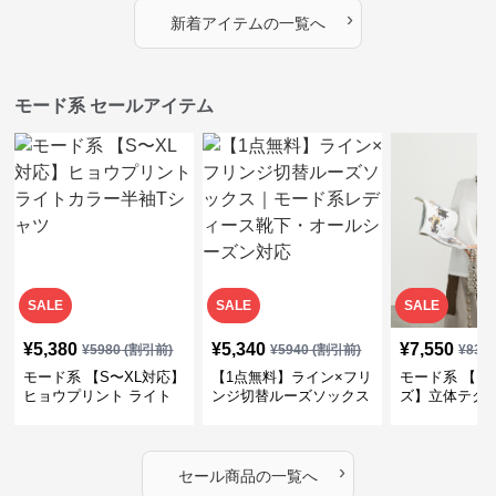
プス
カバー・大人モード
ー・大人モー
›
新着アイテムの一覧へ
モード系 セールアイテム
SALE
SALE
SALE
¥
5,380
¥
5,340
¥
7,550
¥
5980
(割引前)
¥
5940
(割引前)
¥
839
モード系 【S〜XL対応】
【1点無料】ライン×フリ
モード系 【フ
ヒョウプリント ライト
ンジ切替ルーズソックス
ズ】立体テク
カラー半袖Tシャツ
｜モード系レディース靴
クルーネック
下・オールシーズン対応
ーブトップス
›
セール商品の一覧へ