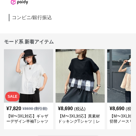
コンビニ/銀行振込
モード系 新着アイテム
SALE
¥
7,820
¥
8,690
¥
8,690
(税込)
(税込
¥
8690
(割引前)
【M〜3XL対応】ギャザ
【M〜3XL対応】異素材
【M〜3XL対
ーデザイン半袖Tシャツ
ドッキングTシャツ｜レ
切替ノースリ
｜シャーリング・アシメ
イヤード風チェックトッ
ス｜Aライン
デザイン・ゆったりトッ
プス・裾ドロスト・体型
素材プリーツ