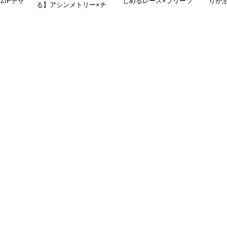
ZIPデザ
しめるレース×プリーツ
りが
る】アシンメトリー×チ
ート
ドッキングスカート｜モ
替テ
ュール切替フレアスカー
ードな黒白コーデに映え
ブラ
ト（XS〜L対応）
るロング丈
立体