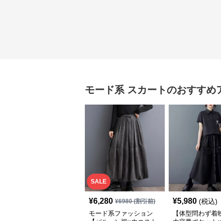
モード系
スカート
のおすすめ
SALE
¥
6,280
¥
5,980
(税込)
¥
6980
(割引前)
モード系ファッション
【体型問わず着