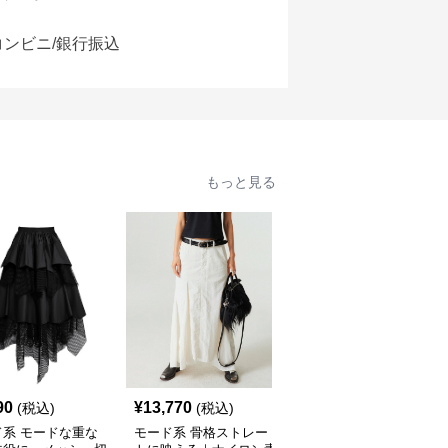
コンビニ/銀行振込
もっと見る
90
¥
13,770
¥
9,890
(税込)
(税込)
(税込)
ド系 モードな重な
モード系 骨格ストレー
モード系ファッションレ