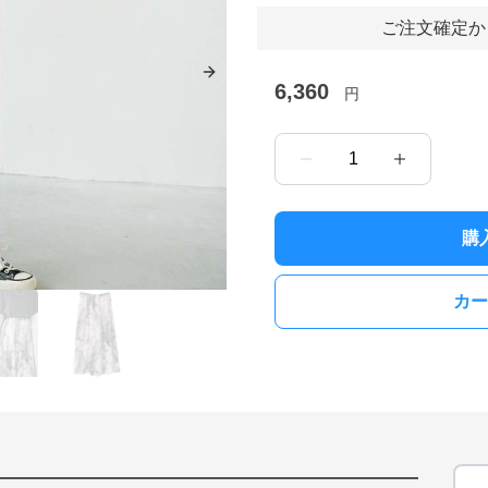
ご注文確定か
Next slide
6,360
円
1
購
カー