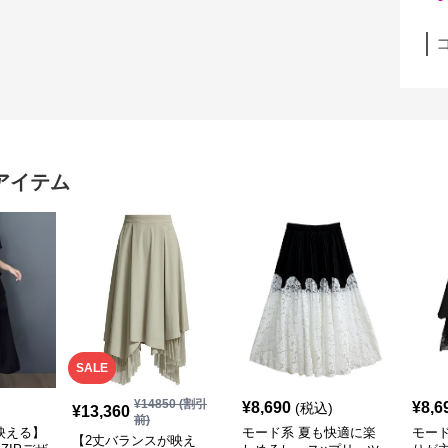
アイテム
SALE
¥
14850
(割引
¥
8,690
¥
8,6
(税込)
¥
13,360
前)
映える】
モード系 夏も快適に楽
モー
【2丈バランスが映え