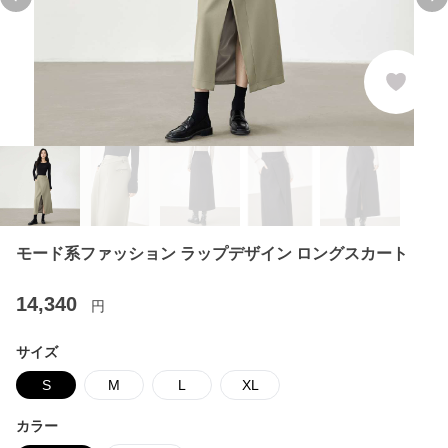
Previous slide
Ne
モード系ファッション ラップデザイン ロングスカート
14,340
円
サイズ
S
M
L
XL
カラー