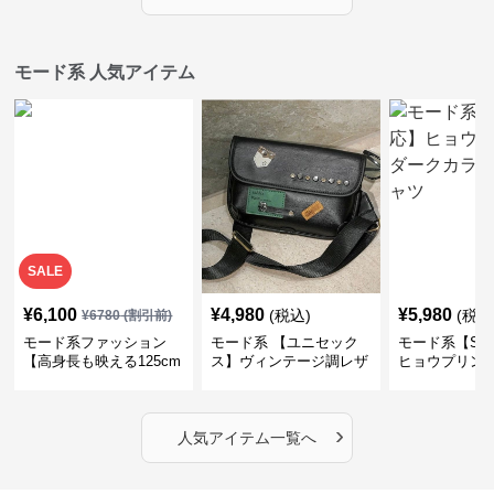
モード系 人気アイテム
SALE
¥
6,100
¥
4,980
¥
5,980
(税込)
(税込
¥
6780
(割引前)
モード系ファッション
モード系 【ユニセック
モード系【S〜
【高身長も映える125cm
ス】ヴィンテージ調レザ
ヒョウプリント
丈】アートプリントキャ
ーショルダーバッグ｜斜
カラー半袖T
ミワンピース｜肩紐調整
めがけメッセンジャー
OKで華奢さんも安心
›
人気アイテム一覧へ