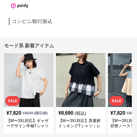
コンビニ/銀行振込
モード系 新着アイテム
SALE
SALE
¥
7,820
¥
8,690
¥
7,820
(税込)
¥
8690
(割引前)
¥
869
【M〜3XL対応】ギャザ
【M〜3XL対応】異素材
【M〜3XL対
ーデザイン半袖Tシャツ
ドッキングTシャツ｜レ
切替ノースリ
｜シャーリング・アシメ
イヤード風チェックトッ
ス｜Aライン
デザイン・ゆったりトッ
プス・裾ドロスト・体型
素材プリーツ