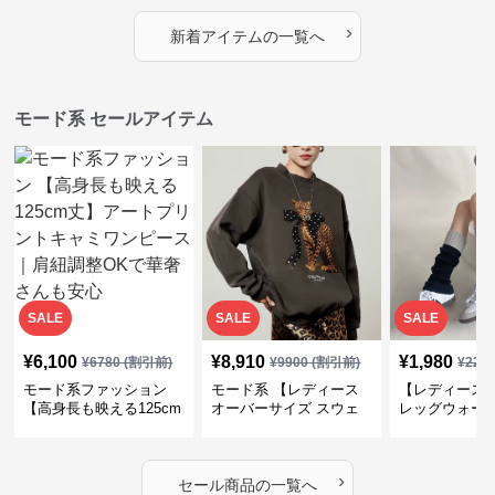
プス
カバー・大人モード
ー・大人モー
›
新着アイテムの一覧へ
モード系 セールアイテム
SALE
SALE
SALE
¥
6,100
¥
8,910
¥
1,980
¥
6780
(割引前)
¥
9900
(割引前)
¥
220
モード系ファッション
モード系 【レディース
【レディース
【高身長も映える125cm
オーバーサイズ スウェ
レッグウォー
丈】アートプリントキャ
ット】レオパードプリン
ス｜韓国スト
ミワンピース｜肩紐調整
ト裏毛トップス 秋冬ゆ
ーズ靴下
OKで華奢さんも安心
ったりモード
›
セール商品の一覧へ