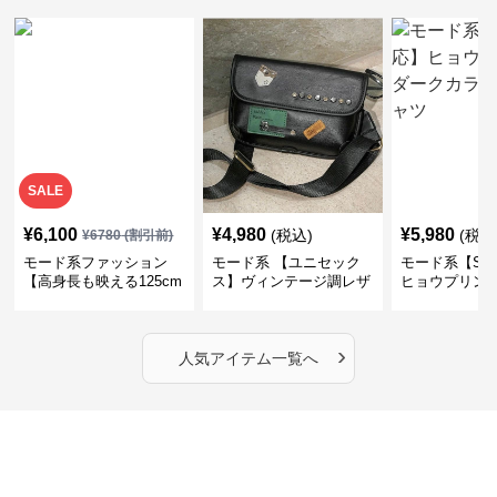
SALE
¥
6,100
¥
4,980
¥
5,980
(税込)
(税込
¥
6780
(割引前)
モード系ファッション
モード系 【ユニセック
モード系【S〜
【高身長も映える125cm
ス】ヴィンテージ調レザ
ヒョウプリント
丈】アートプリントキャ
ーショルダーバッグ｜斜
カラー半袖T
ミワンピース｜肩紐調整
めがけメッセンジャー
OKで華奢さんも安心
›
人気アイテム一覧へ