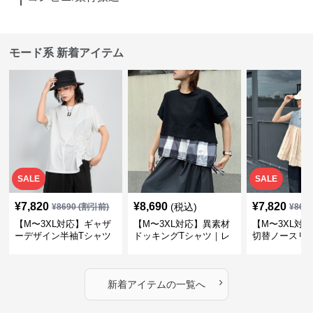
モード系 新着アイテム
SALE
SALE
¥
7,820
¥
8,690
¥
7,820
(税込)
¥
8690
(割引前)
¥
869
【M〜3XL対応】ギャザ
【M〜3XL対応】異素材
【M〜3XL対
ーデザイン半袖Tシャツ
ドッキングTシャツ｜レ
切替ノースリ
｜シャーリング・アシメ
イヤード風チェックトッ
ス｜Aライン
デザイン・ゆったりトッ
プス・裾ドロスト・体型
素材プリーツ
プス
カバー・大人モード
ー・大人モー
›
新着アイテムの一覧へ