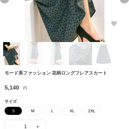
Previous slide
Ne
モード系ファッション 花柄ロングフレアスカート
5,140
円
サイズ
S
M
L
XL
2XL
1