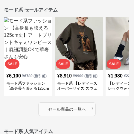
モード系 セールアイテム
SALE
SALE
SALE
¥
6,100
¥
8,910
¥
1,980
¥
6780
(割引前)
¥
9900
(割引前)
¥
220
モード系ファッション
モード系 【レディース
【レディース
【高身長も映える125cm
オーバーサイズ スウェ
レッグウォー
丈】アートプリントキャ
ット】レオパードプリン
ス｜韓国スト
ミワンピース｜肩紐調整
ト裏毛トップス 秋冬ゆ
ーズ靴下
OKで華奢さんも安心
ったりモード
›
セール商品の一覧へ
モード系 人気アイテム