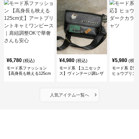
¥
6,780
¥
4,980
¥
5,980
(税込)
(税込)
(税込
モード系ファッション
モード系 【ユニセック
モード系【S〜
【高身長も映える125cm
ス】ヴィンテージ調レザ
ヒョウプリント
丈】アートプリントキャ
ーショルダーバッグ｜斜
カラー半袖T
ミワンピース｜肩紐調整
めがけメッセンジャー
OKで華奢さんも安心
›
人気アイテム一覧へ