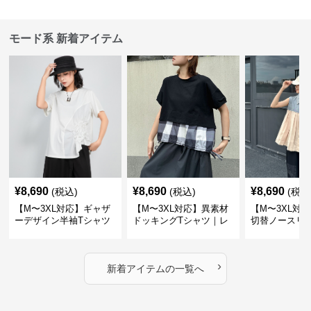
モード系 新着アイテム
¥
8,690
¥
8,690
¥
8,690
(税込)
(税込)
(税込
【M〜3XL対応】ギャザ
【M〜3XL対応】異素材
【M〜3XL対
ーデザイン半袖Tシャツ
ドッキングTシャツ｜レ
切替ノースリ
｜シャーリング・アシメ
イヤード風チェックトッ
ス｜Aライン
デザイン・ゆったりトッ
プス・裾ドロスト・体型
素材プリーツ
プス
カバー・大人モード
ー・大人モー
›
新着アイテムの一覧へ