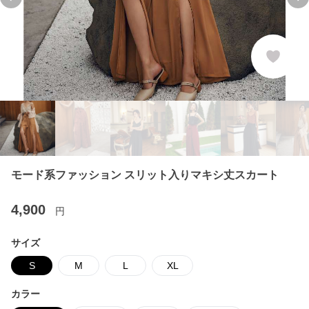
Previous slide
Ne
モード系ファッション スリット入りマキシ丈スカート
4,900
円
サイズ
S
M
L
XL
カラー