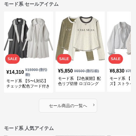
モード系 セールアイテム
SALE
SALE
SALE
¥
15900
(割引
¥
5,850
¥
6,830
¥
6500
(割引前)
¥
759
¥
14,310
前)
モード系 【2色展開】配
モード系 【フ
モード系 【S〜L対応】
色リブ切替 ロゴロング
ズ】ストライ
チェック配色フード付き
スリーブTシャツ
インナー風ド
ロングコート
ショートトッ
›
セール商品の一覧へ
モード系 人気アイテム