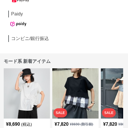
Paidy
コンビニ/銀行振込
モード系 新着アイテム
SALE
SALE
¥
8,690
¥
7,820
¥
7,820
(税込)
¥
8690
(割引前)
¥
869