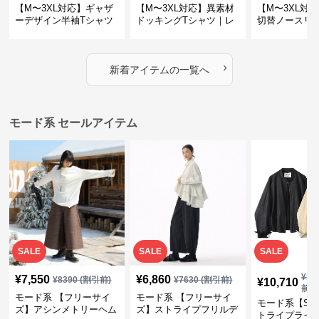
【M〜3XL対応】ギャザ
【M〜3XL対応】異素材
【M〜3XL対
ーデザイン半袖Tシャツ
ドッキングTシャツ｜レ
切替ノースリ
｜シャーリング・アシメ
イヤード風チェックトッ
ス｜Aライン
デザイン・ゆったりトッ
プス・裾ドロスト・体型
素材プリーツ
プス
カバー・大人モード
ー・大人モー
›
新着アイテムの一覧へ
モード系 セールアイテム
SALE
SALE
SALE
¥
11
¥
7,550
¥
6,860
¥
8390
(割引前)
¥
7630
(割引前)
¥
10,710
前)
モード系 【フリーサイ
モード系 【フリーサイ
モード系【S〜
ズ】アシンメトリーヘム
ズ】ストライプフリルデ
トライプライ