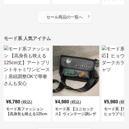
デザインロングトップス
ザイン シャツトップス
エコレザーノ
（ブラック／ホワイト）
ップブルゾン
›
セール商品の一覧へ
モード系 人気アイテム
¥
6,780
¥
4,980
¥
5,980
(税込)
(税込)
(税込
モード系ファッション
モード系 【ユニセック
モード系【S〜
【高身長も映える125cm
ス】ヴィンテージ調レザ
ヒョウプリント
丈】アートプリントキャ
ーショルダーバッグ｜斜
カラー半袖T
ミワンピース｜肩紐調整
めがけメッセンジャー
OKで華奢さんも安心