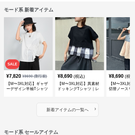
モード系 新着アイテム
SALE
¥
7,820
¥
8,690
¥
8,690
(税込)
(税込
¥
8690
(割引前)
【M〜3XL対応】ギャザ
【M〜3XL対応】異素材
【M〜3XL対
ーデザイン半袖Tシャツ
ドッキングTシャツ｜レ
切替ノースリ
｜シャーリング・アシメ
イヤード風チェックトッ
ス｜Aライン
デザイン・ゆったりトッ
プス・裾ドロスト・体型
素材プリーツ
プス
カバー・大人モード
ー・大人モー
›
新着アイテムの一覧へ
モード系 セールアイテム