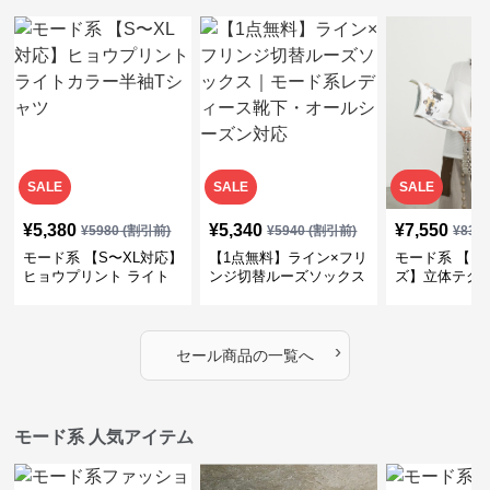
SALE
SALE
SALE
¥
5,380
¥
5,340
¥
7,550
¥
5980
(割引前)
¥
5940
(割引前)
¥
839
モード系 【S〜XL対応】
【1点無料】ライン×フリ
モード系 【フ
ヒョウプリント ライト
ンジ切替ルーズソックス
ズ】立体テク
カラー半袖Tシャツ
｜モード系レディース靴
クルーネック
下・オールシーズン対応
ーブトップス
›
セール商品の一覧へ
モード系 人気アイテム