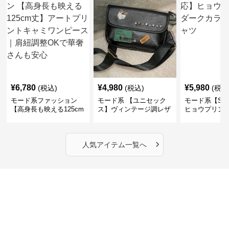
¥
6,780
¥
4,980
¥
5,980
(税込)
(税込)
(税込
モード系ファッション
モード系 【ユニセック
モード系【S〜
【高身長も映える125cm
ス】ヴィンテージ調レザ
ヒョウプリント
丈】アートプリントキャ
ーショルダーバッグ｜斜
カラー半袖T
ミワンピース｜肩紐調整
めがけメッセンジャー
OKで華奢さんも安心
›
人気アイテム一覧へ