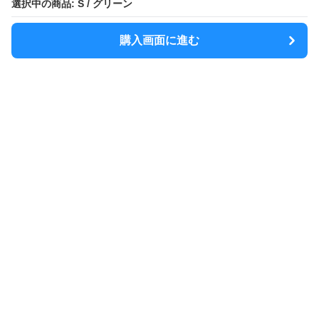
選択中の商品: S / グリーン
購入画面に進む
MODELY
について
会社概要
利用規約