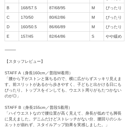
B
168/57.5
87/68/95
M
ぴったり
C
170/50
80/62/86
M
ぴったり
D
160/50.5
86/66/89
M
ぴったり
E
157/45
82/64/86
S
やや緩め
⸻
【スタッフレビュー】
STAFF A（身長160cm／普段M着用）
「腰から下がストンと落ちるので、横に広がらずスッキリ見えま
す。前スリットがあるから歩きやすく、子どもと出かける日にも
ぴったり。トップスをインしても、ウエスト周りがもたつかない
のが◎」
STAFF B（身長155cm／普段S着用）
「ハイウエストなので腰位置が高く見えて、身長が低めでも脚長
に見えました。デニムだけどストレッチがない分、腰回りのシル
エットが崩れず、スタイルアップ効果を実感しました。」