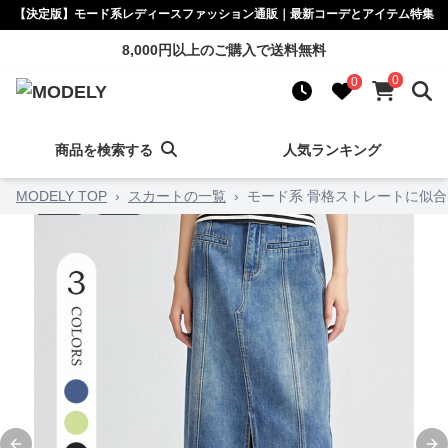
【決定版】モード系レディースファッション通販｜最新コーデとアイテム特集
8,000円以上のご購入で送料無料
0
0
商品を検索する
人気ランキング
MODELY TOP
›
スカートの一覧
›
モード系 骨格ストレートに似