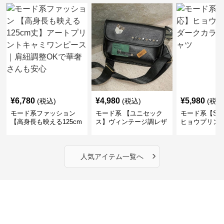
¥
6,780
¥
4,980
¥
5,980
(税込)
(税込)
(税込
モード系ファッション
モード系 【ユニセック
モード系【S〜
【高身長も映える125cm
ス】ヴィンテージ調レザ
ヒョウプリント
丈】アートプリントキャ
ーショルダーバッグ｜斜
カラー半袖T
ミワンピース｜肩紐調整
めがけメッセンジャー
OKで華奢さんも安心
›
人気アイテム一覧へ