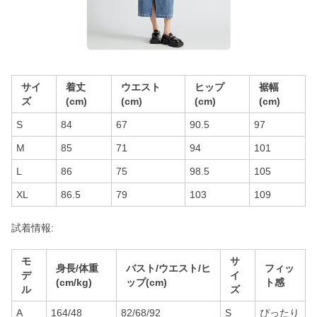
サイ
着丈
ウエスト
ヒップ
裾幅
ズ
(cm)
(cm)
(cm)
(cm)
S
84
67
90.5
97
M
85
71
94
101
L
86
75
98.5
105
XL
86.5
79
103
109
試着情報:
モ
サ
身長/体重
バスト/ウエスト/ヒ
フィッ
デ
イ
(cm/kg)
ップ(cm)
ト感
ル
ズ
A
164/48
82/68/92
S
ぴったり