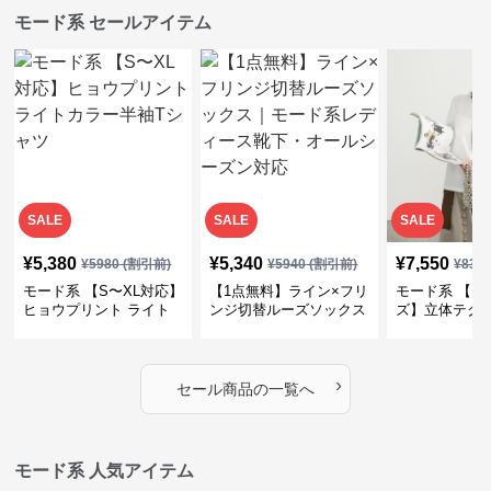
モード系 セールアイテム
SALE
SALE
SALE
¥
5,380
¥
5,340
¥
7,550
¥
5980
(割引前)
¥
5940
(割引前)
¥
839
モード系 【S〜XL対応】
【1点無料】ライン×フリ
モード系 【フ
ヒョウプリント ライト
ンジ切替ルーズソックス
ズ】立体テク
カラー半袖Tシャツ
｜モード系レディース靴
クルーネック
下・オールシーズン対応
ーブトップス
›
セール商品の一覧へ
モード系 人気アイテム