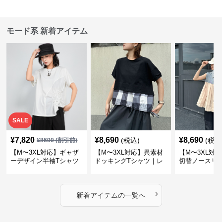
モード系 新着アイテム
SALE
¥
7,820
¥
8,690
¥
8,690
(税込)
(税込
¥
8690
(割引前)
【M〜3XL対応】ギャザ
【M〜3XL対応】異素材
【M〜3XL対
ーデザイン半袖Tシャツ
ドッキングTシャツ｜レ
切替ノースリ
｜シャーリング・アシメ
イヤード風チェックトッ
ス｜Aライン
デザイン・ゆったりトッ
プス・裾ドロスト・体型
素材プリーツ
プス
カバー・大人モード
ー・大人モー
›
新着アイテムの一覧へ