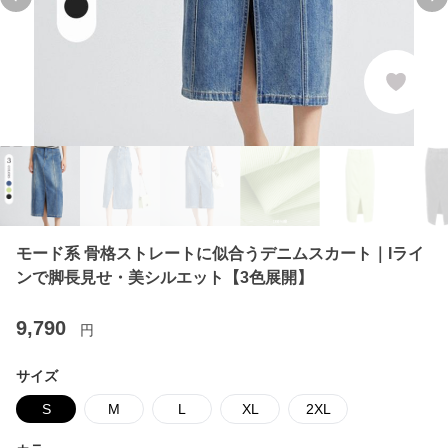
Previous slide
Ne
モード系 骨格ストレートに似合うデニムスカート｜Iライ
ンで脚長見せ・美シルエット【3色展開】
9,790
円
サイズ
S
M
L
XL
2XL