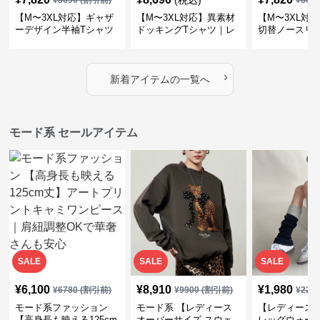
(税込)
¥
8690
(割引前)
¥
869
【M〜3XL対応】ギャザ
【M〜3XL対応】異素材
【M〜3XL対
ーデザイン半袖Tシャツ
ドッキングTシャツ｜レ
切替ノースリ
｜シャーリング・アシメ
イヤード風チェックトッ
ス｜Aライン
デザイン・ゆったりトッ
プス・裾ドロスト・体型
素材プリーツ
プス
カバー・大人モード
ー・大人モー
›
新着アイテムの一覧へ
モード系 セールアイテム
SALE
SALE
SALE
¥
6,100
¥
8,910
¥
1,980
¥
6780
(割引前)
¥
9900
(割引前)
¥
220
モード系ファッション
モード系 【レディース
【レディース
【高身長も映える125cm
オーバーサイズ スウェ
レッグウォー