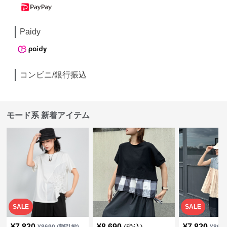
Paidy
コンビニ/銀行振込
モード系 新着アイテム
SALE
SALE
¥
7,820
¥
8,690
¥
7,820