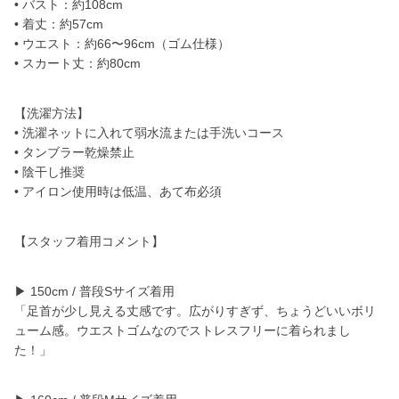
• バスト：約108cm
• 着丈：約57cm
• ウエスト：約66〜96cm（ゴム仕様）
• スカート丈：約80cm
【洗濯方法】
• 洗濯ネットに入れて弱水流または手洗いコース
• タンブラー乾燥禁止
• 陰干し推奨
• アイロン使用時は低温、あて布必須
【スタッフ着用コメント】
▶︎ 150cm / 普段Sサイズ着用
「足首が少し見える丈感です。広がりすぎず、ちょうどいいボリ
ューム感。ウエストゴムなのでストレスフリーに着られまし
た！」