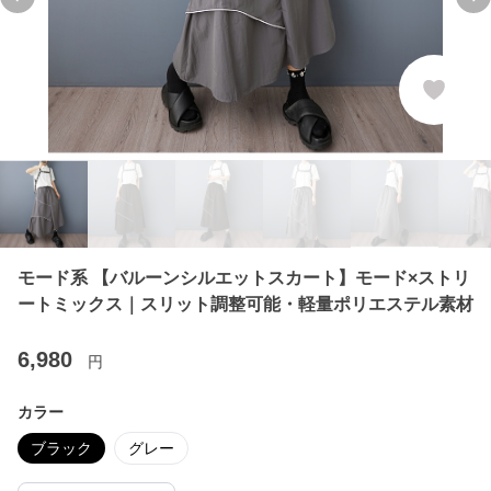
Previous slide
Ne
モード系 【バルーンシルエットスカート】モード×ストリ
ートミックス｜スリット調整可能・軽量ポリエステル素材
6,980
円
カラー
ブラック
グレー