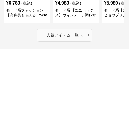
¥
6,780
¥
4,980
¥
5,980
(税込)
(税込)
(税込
モード系ファッション
モード系 【ユニセック
モード系【S〜
【高身長も映える125cm
ス】ヴィンテージ調レザ
ヒョウプリント
丈】アートプリントキャ
ーショルダーバッグ｜斜
カラー半袖T
ミワンピース｜肩紐調整
めがけメッセンジャー
OKで華奢さんも安心
›
人気アイテム一覧へ