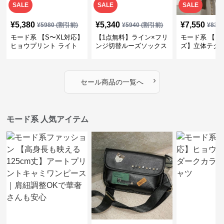
SALE
SALE
SALE
¥
5,380
¥
5,340
¥
7,550
¥
5980
(割引前)
¥
5940
(割引前)
¥
839
モード系 【S〜XL対応】
【1点無料】ライン×フリ
モード系 【フ
ヒョウプリント ライト
ンジ切替ルーズソックス
ズ】立体テク
カラー半袖Tシャツ
｜モード系レディース靴
クルーネック
下・オールシーズン対応
ーブトップス
›
セール商品の一覧へ
モード系 人気アイテム