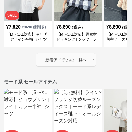
SALE
¥
7,820
¥
8,690
¥
8,690
(税込)
(税込
¥
8690
(割引前)
【M〜3XL対応】ギャザ
【M〜3XL対応】異素材
【M〜3XL対
ーデザイン半袖Tシャツ
ドッキングTシャツ｜レ
切替ノースリ
｜シャーリング・アシメ
イヤード風チェックトッ
ス｜Aライン
デザイン・ゆったりトッ
プス・裾ドロスト・体型
素材プリーツ
プス
カバー・大人モード
ー・大人モー
›
新着アイテムの一覧へ
モード系 セールアイテム