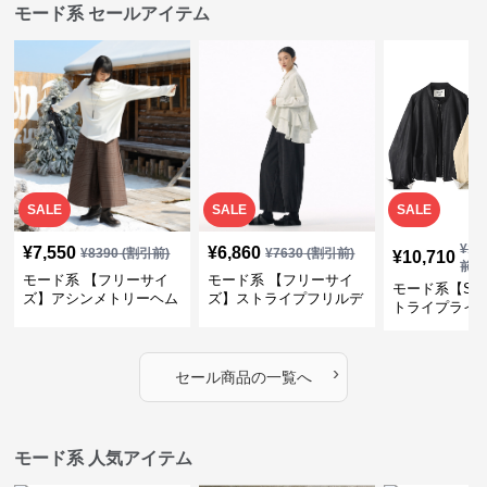
モード系 セールアイテム
SALE
SALE
SALE
¥
11
¥
7,550
¥
6,860
¥
8390
(割引前)
¥
7630
(割引前)
¥
10,710
前)
モード系 【フリーサイ
モード系 【フリーサイ
モード系【S〜
ズ】アシンメトリーヘム
ズ】ストライプフリルデ
トライプライ
デザインロングトップス
ザイン シャツトップス
エコレザーノ
（ブラック／ホワイト）
ップブルゾン
›
セール商品の一覧へ
モード系 人気アイテム