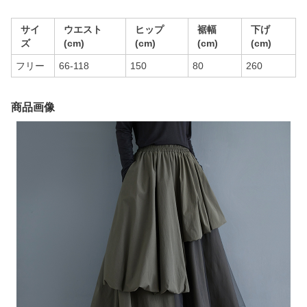
サイ
ウエスト
ヒップ
裾幅
下げ
ズ
(cm)
(cm)
(cm)
(cm)
フリー
66-118
150
80
260
商品画像