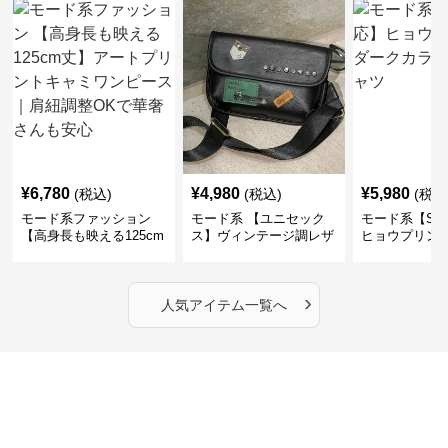
¥
6,780
¥
4,980
¥
5,980
(税込)
(税込)
(税込
モード系ファッション
モード系 【ユニセック
モード系【S〜
【高身長も映える125cm
ス】ヴィンテージ調レザ
ヒョウプリント
丈】アートプリントキャ
ーショルダーバッグ｜斜
カラー半袖T
ミワンピース｜肩紐調整
めがけメッセンジャー
OKで華奢さんも安心
›
人気アイテム一覧へ