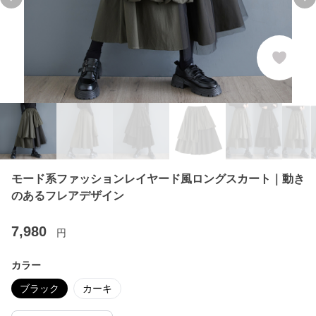
Previous slide
Ne
モード系ファッションレイヤード風ロングスカート｜動き
のあるフレアデザイン
7,980
円
カラー
ブラック
カーキ