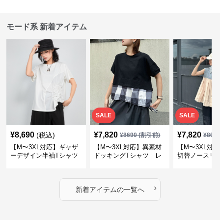
モード系 新着アイテム
SALE
SALE
¥
8,690
¥
7,820
¥
7,820
(税込)
¥
8690
(割引前)
¥
869
【M〜3XL対応】ギャザ
【M〜3XL対応】異素材
【M〜3XL対
ーデザイン半袖Tシャツ
ドッキングTシャツ｜レ
切替ノースリ
｜シャーリング・アシメ
イヤード風チェックトッ
ス｜Aライン
デザイン・ゆったりトッ
プス・裾ドロスト・体型
素材プリーツ
プス
カバー・大人モード
ー・大人モー
›
新着アイテムの一覧へ