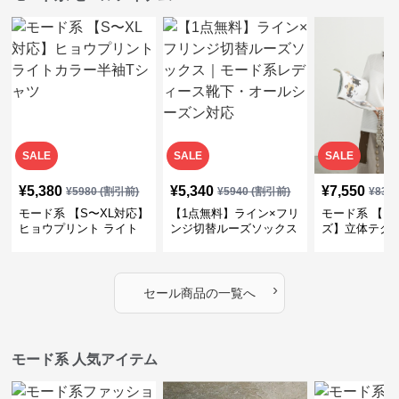
SALE
SALE
SALE
¥
5,380
¥
5,340
¥
7,550
¥
5980
(割引前)
¥
5940
(割引前)
¥
839
モード系 【S〜XL対応】
【1点無料】ライン×フリ
モード系 【フ
ヒョウプリント ライト
ンジ切替ルーズソックス
ズ】立体テク
カラー半袖Tシャツ
｜モード系レディース靴
クルーネック
下・オールシーズン対応
ーブトップス
›
セール商品の一覧へ
モード系 人気アイテム