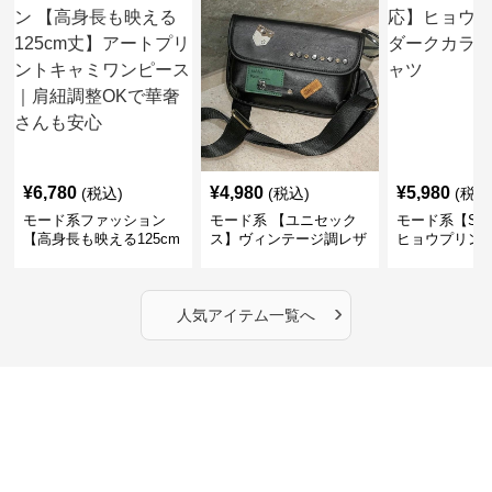
¥
6,780
¥
4,980
¥
5,980
(税込)
(税込)
(税込
モード系ファッション
モード系 【ユニセック
モード系【S〜
【高身長も映える125cm
ス】ヴィンテージ調レザ
ヒョウプリント
丈】アートプリントキャ
ーショルダーバッグ｜斜
カラー半袖T
ミワンピース｜肩紐調整
めがけメッセンジャー
OKで華奢さんも安心
›
人気アイテム一覧へ