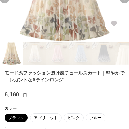
Previous slide
Ne
モード系ファッション透け感チュールスカート｜軽やかで
エレガントなAラインロング
6,160
円
カラー
ブラック
アプリコット
ピンク
ブルー