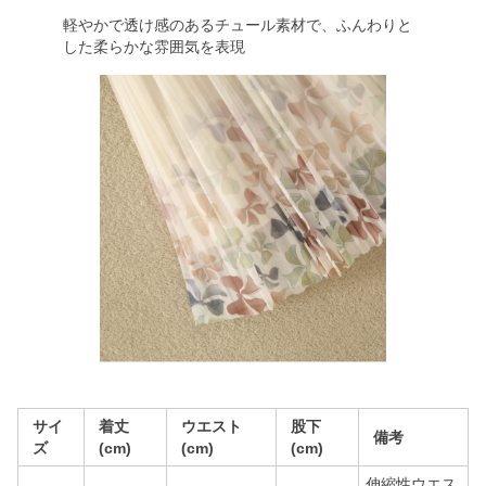
軽やかで透け感のあるチュール素材で、ふんわりと
した柔らかな雰囲気を表現
サイ
着丈
ウエスト
股下
備考
ズ
(cm)
(cm)
(cm)
伸縮性ウエス