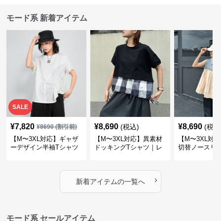
モード系 新着アイテム
SALE
¥
7,820
¥
8,690
¥
8,690
(税込)
(税込
¥
8690
(割引前)
【M〜3XL対応】ギャザ
【M〜3XL対応】異素材
【M〜3XL対
ーデザイン半袖Tシャツ
ドッキングTシャツ｜レ
切替ノースリ
｜シャーリング・アシメ
イヤード風チェックトッ
ス｜Aライン
デザイン・ゆったりトッ
プス・裾ドロスト・体型
素材プリーツ
プス
カバー・大人モード
ー・大人モー
›
新着アイテムの一覧へ
モード系 セールアイテム